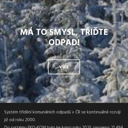
MÁ TO SMYSL, TŘIĎTE
ODPAD!
VÍCE
Systém třídění komunálních odpadů v ČR se kontinuálně rozvíjí
již od roku 2000.
Do systému EKO-KOM bylo ke konci roku 2025 zapojeno 21 494