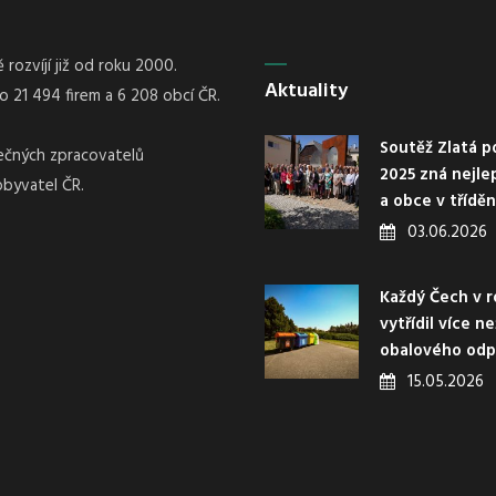
rozvíjí již od roku 2000.
Aktuality
21 494 firem a 6 208 obcí ČR.
Soutěž Zlatá p
nečných zpracovatelů
2025 zná nejle
obyvatel ČR.
a obce v třídě
03.06.2026
Každý Čech v r
vytřídil více n
obalového od
15.05.2026