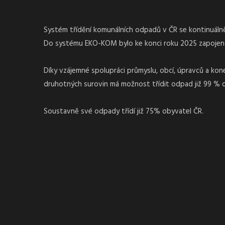
Systém třídění komunálních odpadů v ČR se kontinuálně 
Do systému EKO-KOM bylo ke konci roku 2025 zapojeno 
Díky vzájemné spolupráci průmyslu, obcí, úpravců a ko
druhotných surovin má možnost třídit odpad již 99 % 
Soustavně své odpady třídí již 75% obyvatel ČR.