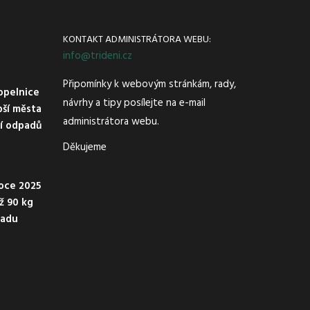
KONTAKT ADMINISTRÁTORA WEBU:
info@trideni.cz
Připomínky k webovým stránkám, rady,
opelnice
návrhy a tipy posílejte na e-mail
pší města
administrátora webu.
ní odpadů
Děkujeme
oce 2025
ež 90 kg
padu