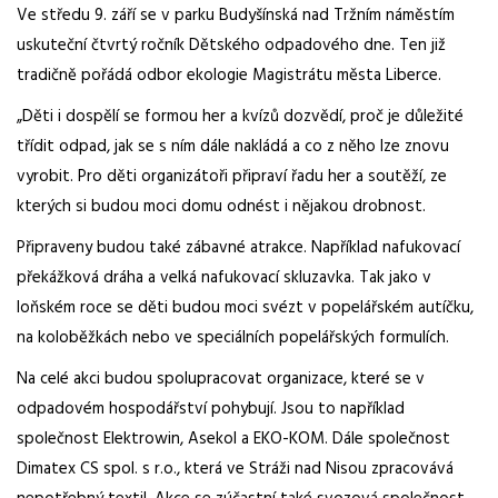
Ve středu 9. září se v parku Budyšínská nad Tržním náměstím
uskuteční čtvrtý ročník Dětského odpadového dne. Ten již
tradičně pořádá odbor ekologie Magistrátu města Liberce.
„Děti i dospělí se formou her a kvízů dozvědí, proč je důležité
třídit odpad, jak se s ním dále nakládá a co z něho lze znovu
vyrobit. Pro děti organizátoři připraví řadu her a soutěží, ze
kterých si budou moci domu odnést i nějakou drobnost.
Připraveny budou také zábavné atrakce. Například nafukovací
překážková dráha a velká nafukovací skluzavka. Tak jako v
loňském roce se děti budou moci svézt v popelářském autíčku,
na koloběžkách nebo ve speciálních popelářských formulích.
Na celé akci budou spolupracovat organizace, které se v
odpadovém hospodářství pohybují. Jsou to například
společnost Elektrowin, Asekol a EKO-KOM. Dále společnost
Dimatex CS spol. s r.o., která ve Stráži nad Nisou zpracovává