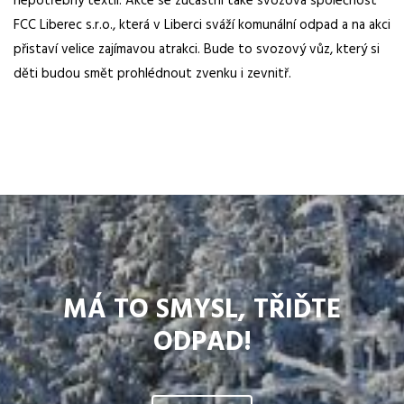
nepotřebný textil. Akce se zúčastní také svozová společnost
FCC Liberec s.r.o., která v Liberci sváží komunální odpad a na akci
přistaví velice zajímavou atrakci. Bude to svozový vůz, který si
děti budou smět prohlédnout zvenku i zevnitř.
MÁ TO SMYSL, TŘIĎTE
ODPAD!