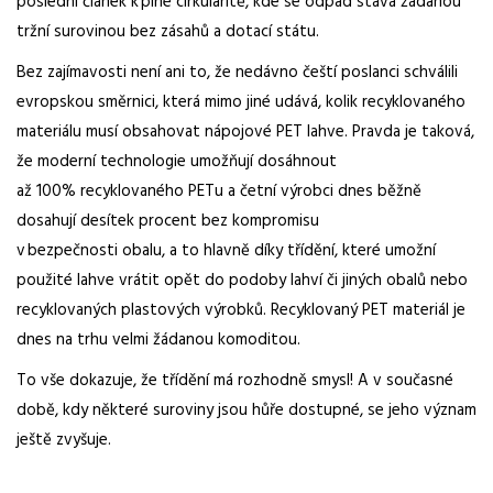
poslední článek k plné
cirkularitě
,
kde se odpad stává žádanou
tržní surovinou bez zásahů a dotací státu.
Bez zajímavosti není ani to, že nedávno čeští poslanci schválili
evropskou směrnici, která mimo
jiné udává, kolik recyklovaného
materiálu musí obsahovat nápojové PET lahve. Pravda je taková,
že moderní technologie umožňují dosáhnout
až
100%
recyklovaného
PETu
a
četní výrobci dnes běžně
dosahují desítek procent bez kompromisu
v bezpečnosti
obalu,
a
to hlavně díky třídění, které umožní
použité lahve vrátit opět do podoby lahví či jiných obalů nebo
recyklovaných plastových výrobků. Recyklovaný PET materiál je
dnes na trhu velmi žádanou komoditou.
To vše dokazuje, že třídění má rozhodně smysl! A v současné
době, kdy některé suroviny jsou hůře
dostupné, se jeho význam
ještě zvyšuje.