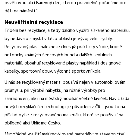
osvětovou akcí Barevný den, kterou pravidelně
pořádáme pro
děti na náměstí.“
Neuvěřitelná recyklace
Třídění bez recyklace, a tedy dalšího využití získaného materiálu,
by nedávalo smysl. I v této
oblasti je vývoj velmi rychlý.
Recyklovaný plast naleznete dnes již prakticky všude, kromě
notoricky známých
fleecových
bund
a dalších textilních
materiálů, obsahují recyklované plasty například i designové
kabelky, sportovní obuv, výkonná sportovní kola.
U nás se recyklovaný materiál používá nejen v automobilovém
průmyslu, při výrobě nábytku, na
různé výrobky pro
zahradničení, ale i na městský mobiliář včetně laviček. Navíc řada
nových recyklačních technologií je původem z ČR – jsou to na
příklad pytle z recyklovaného materiálu, které se používají na
oblíbené akci Ukliďme Česko.
Mimořádné využití mají recyklované materiály ve stavebnictví.