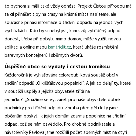
to bychom si měli také vždy odnést.
Projekt Čistou přírodou má
za cíl přinášet tipy na trasy na krásná místa naší země, ale
současně přináší informace o třídění odpadu na jednotlivých
vycházkách.
Kdo by si nebyl jist, kam svůj vytříděný odpad
donést, třeba při pobytu mimo domov, může využít
novou
aplikaci a online mapu
kamtridit.cz
, která ukáže rozmístění
barevných kontejnerů i sběrných dvorů.
Úspěšné obce
se
vydaly i cestou komiksu
Každoročně je vyhlašována celorepubliková soutěž obcí v
třídění odpadů „O křišťálovou
popelnici“. A jak to dělají ty, které
v soutěži uspěly a jejichž obyvatelé třídí na
jedničku?
,,
Snažíme
se vytvářet pro naše obyvatele dobré
podmínky pro třídění odpadu. Zhruba před pěti lety jsme
občanům poskytli k jejich domům zdarma popelnice na třídění
odpad, což se nám osvědčilo. Pro drobné podnikatele a
návštěvníky Pavlova jsme rozšířili počet sběrných
míst na čtyři