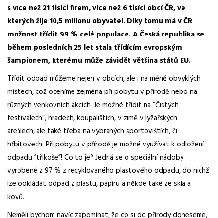
s více než 21 tisíci firem, více než 6 tisíci obcí
ČR, ve
kterých žije 10,5 milionu obyvatel. Díky tomu má v ČR
možnost třídit 99 % celé populace. A Česká republika se
během posledních 25 let stala třídícím evropským
šampionem, kterému může závidět většina států EU.
Třídit odpad můžeme nejen v obcích, ale i na méně obvyklých
místech, což oceníme zejména při
pobytu v přírodě nebo na
různých venkovních akcích.
Je možné třídit na “Čistých
festivalech”, hradech, koupalištích, v zimě v lyžařských
areálech,
ale také třeba na vybraných sportovištích, či
hřbitovech.
Při pobytu v přírodě je možné využívat k odložení
odpadu “
třikoše
”!
Co to je? Jedná se o speciální nádoby
vyrobené z 97 % z recyklovaného plastového odpadu, do nichž
lze odkládat odpad z plastu, papíru a někde také ze skla a
kovů.
Neměli bychom navíc zapomínat, že co si do přírody doneseme,