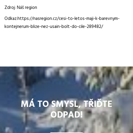
Zdroj: Náš region
Odkaz:https://nasregion.cz/cesi-to-letos-maji-k-barevnym-
kontejnerum-blize-nez-usain-bolt-do-cile-289482/
MÁ TO SMYSL, TŘIĎTE
ODPAD!