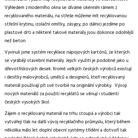
Výhledem z moderního okna se díváme
okenním rámem z
recyklovaného materiálu, na střeše můžeme mít recyklovanou
střešní krytinu, izolační omítky, zásypy, po dálnici jezdíme po
plastové drti a některé takové materiály jsou dokonce odolnější
než beton.
Vyvinuli jsme systém recyklace nápojových kartónů, ze kterých
se vyrábějí stavební materiály.
Jejich využití je podobné jako u
dřevotřískových desek. Kromě velkých českých výrobců existují
i desítky malovýrobců, umělců a designerů, kteří recyklovaný
materiál používají při své tvorbě na originální výrobky. Vývoji
nových materiálů za použití recyklátů
se věnují i studenti
českých vysokých škol.
Zájem o recyklovaný materiál na trhu stoupá a výrobci tak
vytvářejí tlak na další vývoj recyklačního
průmyslu, který během
několika málo let doplní obecní systémy třídění a dotvoří tak