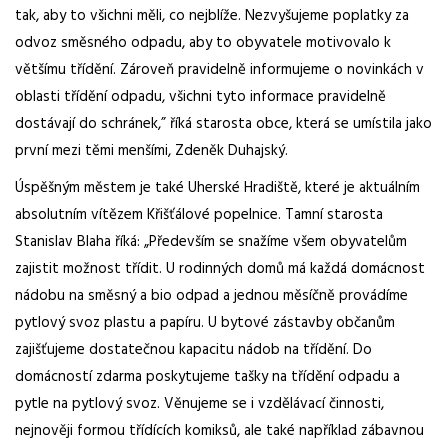
tak, aby to všichni měli, co nejblíže. Nezvyšujeme poplatky za
odvoz směsného odpadu, aby to obyvatele motivovalo k
většímu třídění. Zároveň pravidelně informujeme o novinkách v
oblasti třídění odpadu, všichni tyto informace pravidelně
dostávají
do schránek,” říká starosta obce, která se umístila jako
první mezi těmi menšími, Zdeněk
Duhajský
.
Úspěšným městem je také Uherské Hradiště, které je aktuálním
absolutním vítězem Křišťálové popelnice.
Tamní starosta
Stanislav Blaha říká: „Především se snažíme všem obyvatelům
zajistit možnost třídit. U rodinných domů má každá domácnost
nádobu na směsný a bio odpad a jednou měsíčně provádíme
pytlový svoz plastu a papíru. U bytové zástavby občanům
zajišťujeme
dostatečnou kapacitu nádob na třídění. Do
domácností zdarma poskytujeme tašky na třídění odpadu a
pytle na pytlový svoz. Věnujeme se i vzdělávací činnosti,
nejnověji formou třídících komiksů, ale také například zábavnou