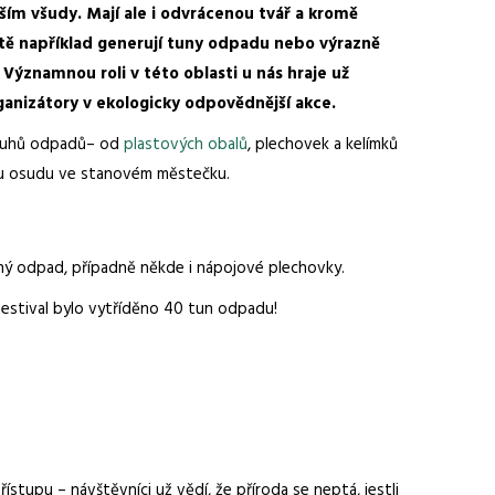
ím všudy. Mají ale i odvrácenou tvář a kromě
ístě například generují tuny odpadu nebo výrazně
 Významnou roli v této oblasti u nás hraje už
rganizátory v ekologicky odpovědnější akce.
 druhů odpadů– od
plastových obalů
, plechovek a kelímků
ímu osudu ve stanovém městečku.
měsný odpad, případně někde i nápojové plechovky.
 festival bylo vytříděno 40 tun odpadu!
stupu – návštěvníci už vědí, že příroda se neptá, jestli