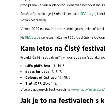
jsme právě ve víru hudebního šílenství a nespoutané záb
Součástí projektu je již několik let také
REC.stage
, kter
Sofian Medjmedj.
V roce 2025 má navíc jeden z účinkujících unikátní šanci
Na
REC.stage
se letos můžeme těšit tradičně na Colour
Kam letos na Čistý festiva
Projekt Čisté festivaly míří i v roce 2025 na řadu akcí 
Lážo plážo fest:
13.–14. 6.
Beats for Love:
2.–5. 7.
Colours of Ostrava:
16.–19. 7.
TrutnOFF:
21.–24. 8.
Více o zapojených festivalech na
www.cistyfestival.cz/c
Jak je to na festivalech s 