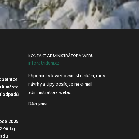
KONTAKT ADMINISTRÁTORA WEBU:
info@trideni.cz
Připomínky k webovým stránkám, rady,
opelnice
návrhy a tipy posílejte na e-mail
pší města
administrátora webu.
ní odpadů
Děkujeme
oce 2025
ež 90 kg
padu