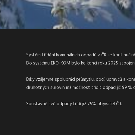
Systém třídění komunálních odpadů v ČR se kontinuálně 
Do systému EKO-KOM bylo ke konci roku 2025 zapojeno 
Díky vzájemné spolupráci průmyslu, obcí, úpravců a ko
druhotných surovin má možnost třídit odpad již 99 % 
Soustavně své odpady třídí již 75% obyvatel ČR.