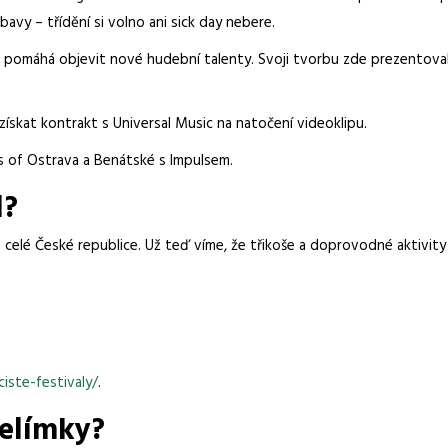
avy – třídění si volno ani sick day nebere.
á pomáhá objevit nové hudební talenty. Svoji tvorbu zde prezentovali
 získat kontrakt s Universal Music na natočení videoklipu.
s of Ostrava a Benátské s Impulsem.
l?
po celé České republice. Už teď víme, že třikoše a doprovodné aktivit
iste-festivaly/
.
kelímky?