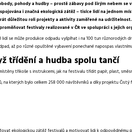
vobody, pohody a hudby – prostě zábavy pod širým nebem se vš
spojována i značná ekologická zátěž – tisíce lidí na jednom m
rát důležitou roli projekty a aktivity zaměřené na udržitelnost.
proměňovat festivaly realizované v ČR ve spolupráci s jejich o
0 lidí se může produkce odpadu vyšplhat i na 100 tun různorodých
ý odpad, až po různé opuštěné vybavení ponechané napospas vlastn
dyž třídění a hudba spolu tančí
ístěny třikoše s instrukcemi, jak na festivalu třídit papír, plast, s
lů, na kterých bylo celkem 258 000 návštěvníků a díky projektu Čistý
žovat ekologickou zátěž festivalů a motivovat lidi k odpovědnému pří