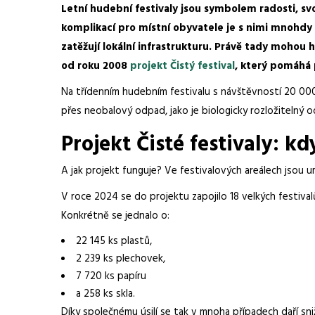
Letní hudební festivaly jsou symbolem radosti, s
komplikací pro místní obyvatele je s nimi mnohdy 
zatěžují lokální infrastrukturu. Právě tady mohou h
od roku 2008
projekt
Čistý festival
, který pomáhá 
Na třídenním hudebním festivalu s návštěvností 20 00
přes neobalový odpad, jako je biologicky rozložiteln
Projekt Čisté festivaly: k
A jak projekt funguje? Ve festivalových areálech jsou um
V roce 2024 se do projektu zapojilo 18 velkých festiva
Konkrétně se jednalo o:
22 145 ks plastů,
2 239 ks plechovek,
7 720 ks papíru
a 258 ks skla.
Díky společnému úsilí se tak v mnoha případech daří sni