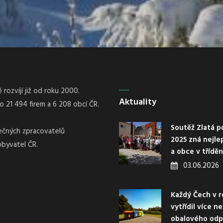
rozvíjí již od roku 2000.
Aktuality
21 494 firem a 6 208 obcí ČR.
Soutěž Zlatá p
nečných zpracovatelů
2025 zná nejle
obyvatel ČR.
a obce v třídě
03.06.2026
Každý Čech v r
vytřídil více n
obalového od