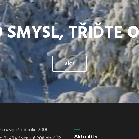
 SMYSL, TŘIĎTE 
VÍCE
rozvíjí již od roku 2000.
Aktuality
21 494 firem a 6 208 obcí ČR.