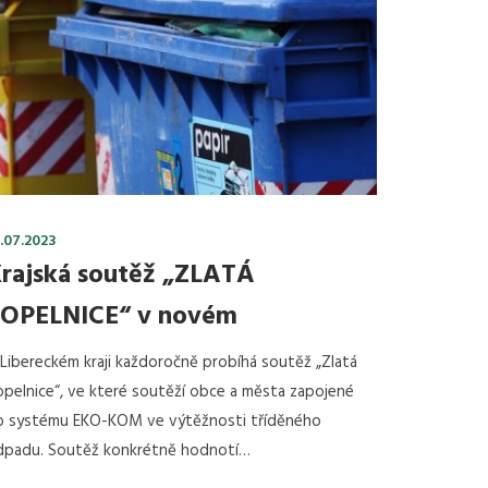
.07.2023
rajská soutěž „ZLATÁ
OPELNICE“ v novém
Libereckém kraji každoročně probíhá soutěž „Zlatá
pelnice“, ve které soutěží obce a města zapojené
o systému EKO-KOM ve výtěžnosti tříděného
dpadu. Soutěž konkrétně hodnotí…