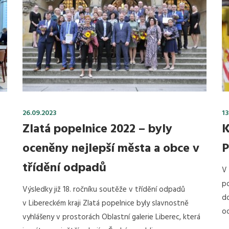
26.09.2023
13
Zlatá popelnice 2022 – byly
K
oceněny nejlepší města a obce v
P
třídění odpadů
V 
po
Výsledky již 18. ročníku soutěže v třídění odpadů
d
v Libereckém kraji Zlatá popelnice byly slavnostně
o
vyhlášeny v prostorách Oblastní galerie Liberec, která