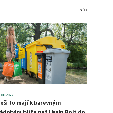
Více
.08.2022
eši to mají k barevným
ádobám blíže než Usain Bolt do