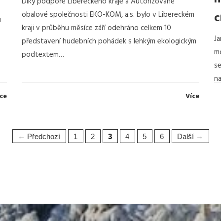
Díky podpoře Libereckého kraje a Autorizované
obalové společnosti EKO-KOM, a.s. bylo v Libereckém
c
u
kraji v průběhu měsíce září odehráno celkem 10
Ja
představení hudebních pohádek s lehkým ekologickým
mo
podtextem…
se
na
ce
Více
← Předchozí
1
2
3
4
5
6
Další →