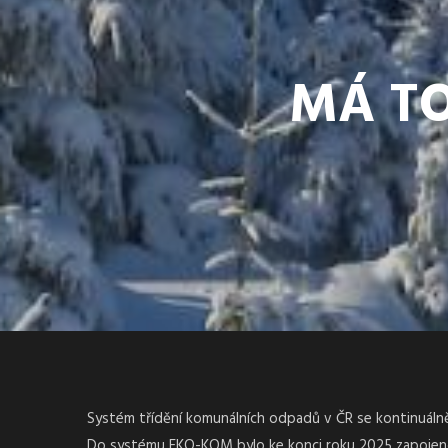
MÁ TO
Systém třídění komunálních odpadů v ČR se kontinuálně 
Do systému EKO-KOM bylo ke konci roku 2025 zapojeno 