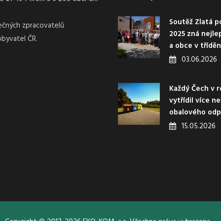
Soutěž Zlatá p
nečných zpracovatelů
2025 zná nejle
obyvatel ČR.
a obce v třídě
03.06.2026
Každý Čech v r
vytřídil více n
obalového od
15.05.2026