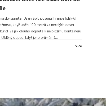
íle
majský sprinter Usain Bolt posunul hranice lidských
žností, když uběhl 100 metrů za necelých deset
kund. Za jak dlouho dojdete k nejbližšímu kontejneru
 tříděný odpad, když jeho průměrná…
Více