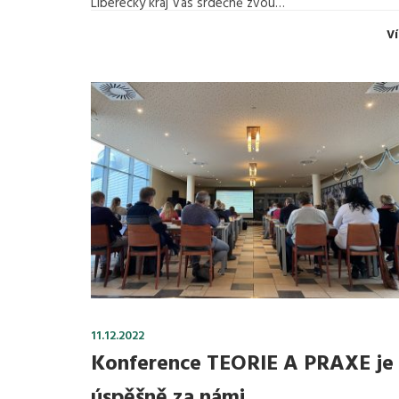
Liberecký kraj Vás srdečně zvou…
Ví
11.12.2022
Konference TEORIE A PRAXE je
úspěšně za námi