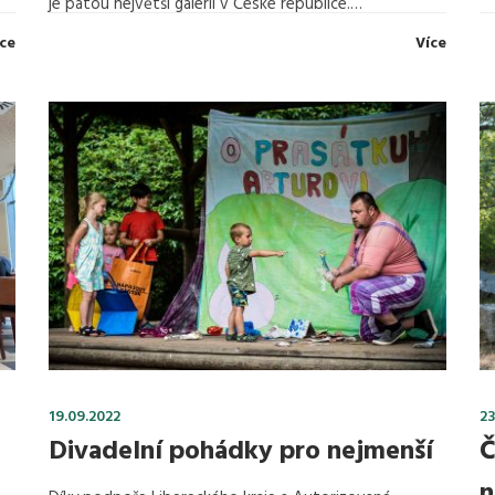
je pátou největší galerií v České republice.…
ce
Více
19.09.2022
23
Divadelní pohádky pro nejmenší
Č
n