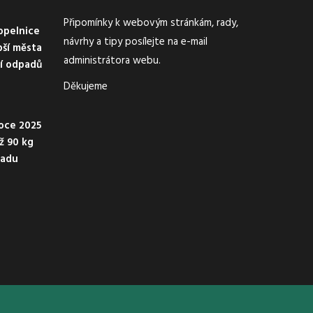
Připomínky k webovým stránkám, rady,
opelnice
návrhy a tipy posílejte na e-mail
pší města
administrátora webu.
ní odpadů
Děkujeme
oce 2025
ež 90 kg
padu