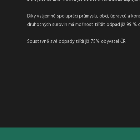
Díky vzájemné spolupráci průmyslu, obcí, úpravců a ko
druhotných surovin má možnost třídit odpad již 99 % 
Soustavně své odpady třídí již 75% obyvatel ČR.